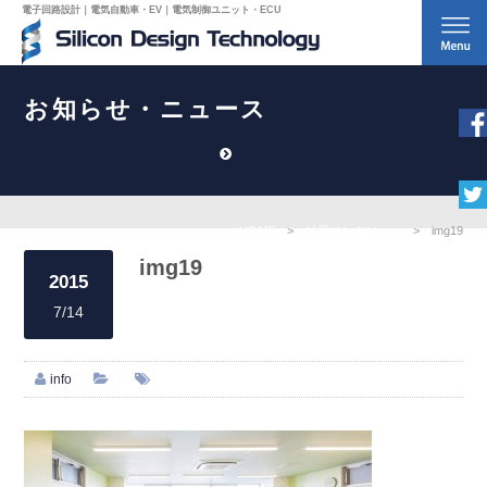
電子回路設計｜電気自動車・EV｜電気制御ユニット・ECU
お知らせ・ニュース
HOME
>
社員インタビュー
>
img19
img19
2015
7/14
info